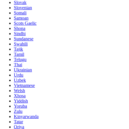
Slovak
Slovenian
Somali
Samoan
Scots Gaelic
Shona
Sindhi
Sundanese
Swahili
Tajik
Tamil
Telugu
Thai
Ukrainian
Urdu
Uzbek
Vietnamese
Welsh
Xhosa
Yiddish
Yoruba
Zulu
Kinyarwanda
Tatar
Oriya