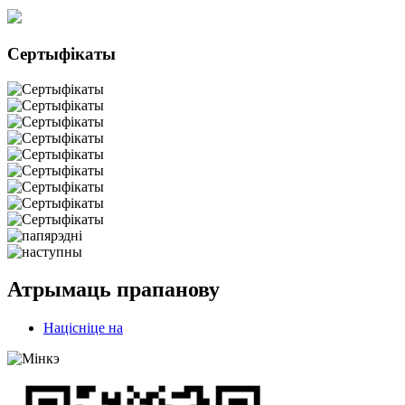
Сертыфікаты
Атрымаць прапанову
Націсніце на