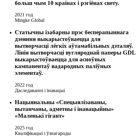
больш чым 10 краінах і рэгіёнах свету.
2021 год
Mingke Global
Статычны ізабарны прэс бесперапыннага
дзеяння выкарыстоўваецца для
вытворчасці лёгкіх аўтамабільных дэталяў.
Лінія вытворчасці вугляроднай паперы GDL
выкарыстоўваецца для асноўных
кампанентаў вадародных паліўных
элементаў.
2022 год
Даследаванні і інавацыі
Нацыянальны «Спецыялізаваны,
вытанчаны, адметны і інавацыйны»
«Маленькі гігант»
2025 год
Кваліфікацыі і ўзнагароды