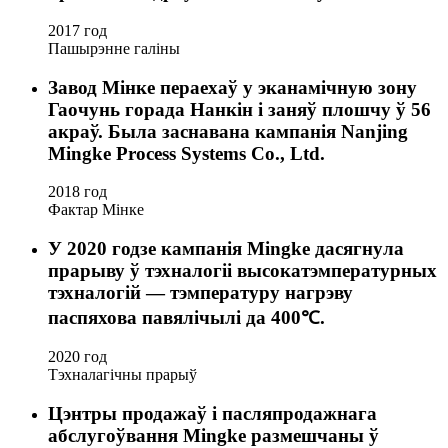
2017 год
Пашырэнне галіны
Завод Мінке пераехаў у эканамічную зону
Гаочунь горада Нанкін і заняў плошчу ў 56
акраў. Была заснавана кампанія Nanjing
Mingke Process Systems Co., Ltd.
2018 год
Фактар ​​Мінке
У 2020 годзе кампанія Mingke дасягнула
прарыву ў тэхналогіі высокатэмпературных
тэхналогій — тэмпературу нагрэву
паспяхова павялічылі да 400℃.
2020 год
Тэхналагічны прарыў
Цэнтры продажаў і пасляпродажнага
абслугоўвання Mingke размешчаны ў