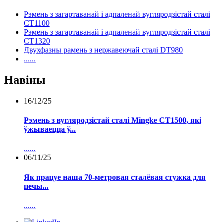
Рэмень з загартаванай і адпаленай вугляродзістай сталі
CT1100
Рэмень з загартаванай і адпаленай вугляродзістай сталі
CT1320
Двухфазны рамень з нержавеючай сталі DT980
......
Навіны
16/12/25
Рэмень з вугляродзістай сталі Mingke CT1500, які
ўжываецца ў...
......
06/11/25
Як працуе наша 70-метровая сталёвая стужка для
печы...
......