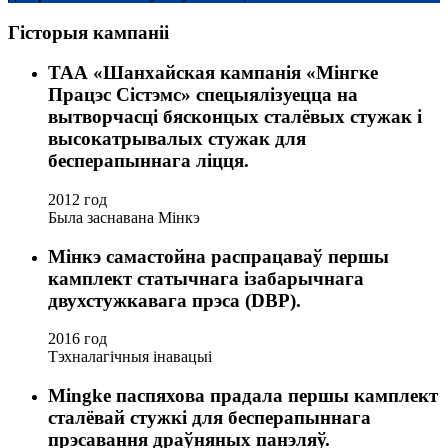
Гісторыя кампаніі
ТАА «Шанхайская кампанія «Мінгке
Працэс Сістэмс» спецыялізуецца на
вытворчасці бясконцых сталёвых стужак і
высокатрывалых стужак для
бесперапыннага ліцця.
2012 год
Была заснавана Мінкэ
Мінкэ самастойна распрацаваў першы
камплект статычнага ізабарычнага
двухстужкавага прэса (DBP).
2016 год
Тэхналагічныя інавацыі
Mingke паспяхова прадала першы камплект
сталёвай стужкі для бесперапыннага
прэсавання драўняных панэляў.