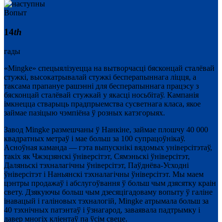
Вопыт
14
th
гады
«Mingke» спецыялізуецца на вытворчасці бясконцай сталёвай
стужкі, высокатрывалай стужкі бесперапыннага ліцця, а
таксама прапануе рашэнні для бесперапыннага працэсу з
бясконцай сталёвай стужкай у якасці носьбітаў. Кампанія
імкнецца стварыць прадпрыемства сусветнага класа, якое
займае пазіцыю чэмпіёна ў розных катэгорыях.
Завод Mingke размешчаны ў Нанкіне, займае плошчу 40 000
квадратных метраў і мае больш за 100 супрацоўнікаў.
Асноўная каманда — гэта выпускнікі вядомых універсітэтаў,
такіх як Чжэцзянскі ўніверсітэт, Сямэньскі ўніверсітэт,
Даляньскі тэхналагічны ўніверсітэт, Паўднёва-Усходні
ўніверсітэт і Наньянскі тэхналагічны ўніверсітэт. Мы маем
цэнтры продажаў і абслугоўвання ў больш чым дзясятку краін
свету. Дзякуючы больш чым дзесяцігадоваму вопыту ў галіне
інавацый і галіновых тэхналогій, Mingke атрымала больш за
40 тэхнічных патэнтаў і ўзнагарод, заваявала падтрымку і
давер многіх кліентаў па ўсім свеце.