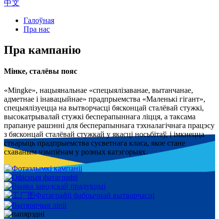
中文
Галоўная
Пра нас
Пра кампанію
Мінке, сталёвы пояс
«Mingke», нацыянальнае «спецыялізаванае, вытанчанае,
адметнае і інавацыйнае» прадпрыемства «Маленькі гігант»,
спецыялізуецца на вытворчасці бясконцай сталёвай стужкі,
высокатрывалай стужкі бесперапыннага ліцця, а таксама
прапануе рашэнні для бесперапыннага тэхналагічнага працэсу
з бясконцай сталёвай стужкай у якасці носьбітаў, і імкнецца
стварыць прадпрыемства сусветнага класа, якое стане
схаваным чэмпіёнам у розных катэгорыях.