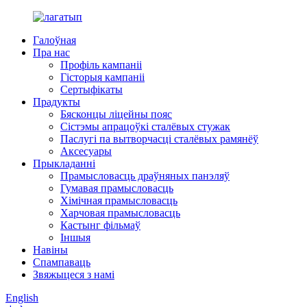
Галоўная
Пра нас
Профіль кампаніі
Гісторыя кампаніі
Сертыфікаты
Прадукты
Бясконцы ліцейны пояс
Сістэмы апрацоўкі сталёвых стужак
Паслугі па вытворчасці сталёвых рамянёў
Аксесуары
Прыкладанні
Прамысловасць драўняных панэляў
Гумавая прамысловасць
Хімічная прамысловасць
Харчовая прамысловасць
Кастынг фільмаў
Іншыя
Навіны
Спампаваць
Звяжыцеся з намі
English