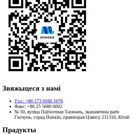
Звяжыцеся з намі
Тэл.: +86 173 0160 1676
Факс: +86 25 5680 6002
№ 50, вуліца Паўночная Таоюань, эканамічны раён
Гаочунь, горад Нанкін, правінцыя Цзянсу 211316, Кітай
Прадукты