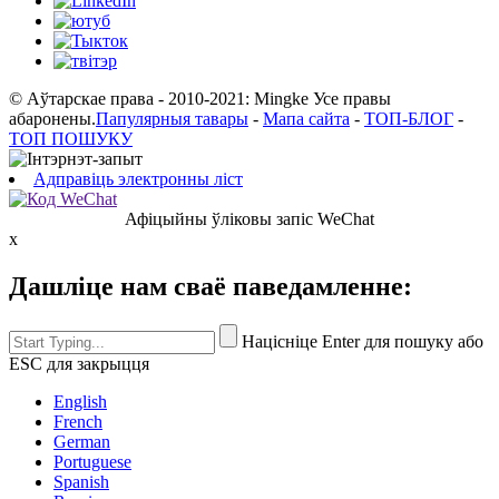
© Аўтарскае права - 2010-2021: Mingke Усе правы
абаронены.
Папулярныя тавары
-
Мапа сайта
-
ТОП-БЛОГ
-
ТОП ПОШУКУ
Адправіць электронны ліст
Афіцыйны ўліковы запіс WeChat
x
Дашліце нам сваё паведамленне:
Націсніце Enter для пошуку або
ESC для закрыцця
English
French
German
Portuguese
Spanish