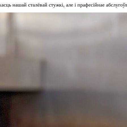
якасць нашай сталёвай стужкі, але і прафесійнае абслуг