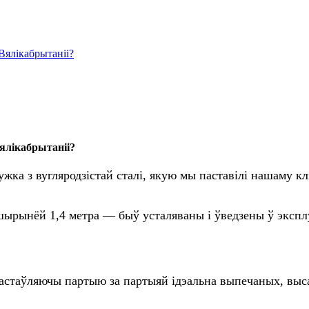
Вялікабрытаніі?
ялікабрытаніі?
ка з вугляродзістай сталі, якую мы паставілі нашаму кл
шырынёй 1,4 метра — быў усталяваны і ўведзены ў эксп
 пастаўляючы партыю за партыяй ідэальна выпечаных, выс