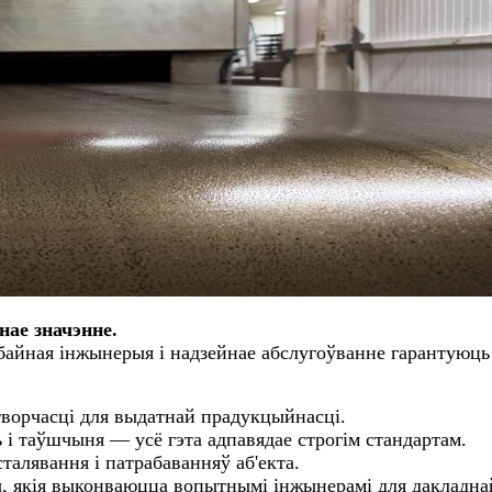
ае значэнне.
байная інжынерыя і надзейнае абслугоўванне гарантуюць
творчасці для выдатнай прадукцыйнасці.
 і таўшчыня — усё гэта адпавядае строгім стандартам.
талявання і патрабаванняў аб'екта.
, якія выконваюцца вопытнымі інжынерамі для дакладна