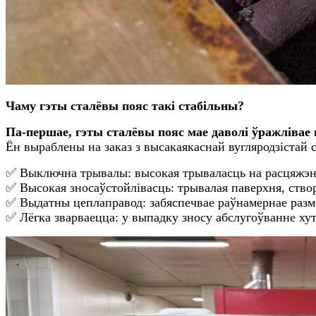
Чаму гэты сталёвы пояс такі стабільны?
Па-першае, гэты сталёвы пояс мае даволі ўражлівае
Ён выраблены на заказ з высакаякаснай вугляродзістай 
✅ Выключна трывалы: высокая трываласць на расцяжэнне
✅ Высокая зносаўстойлівасць: трывалая паверхня, створ
✅ Выдатны цеплаправод: забяспечвае раўнамернае разм
✅ Лёгка зварваецца: у выпадку зносу абслугоўванне хут