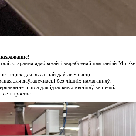
 паходжанне!
сталі, старанна адабранай і вырабленай кампаніяй Mingke
 і сціск для выдатнай даўгавечнасці.
аная для даўгавечнасці без лішніх намаганняў.
еркаванне цяпла для ідэальных вынікаў выпечкі.
кае і простае.