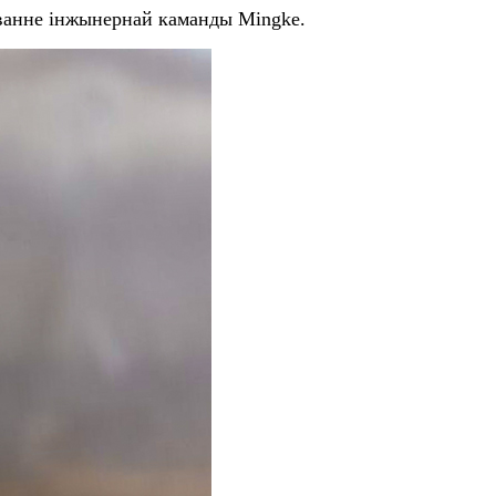
оўванне інжынернай каманды Mingke.