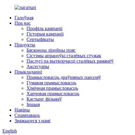
Галоўная
Пра нас
Профіль кампаніі
Гісторыя кампаніі
Сертыфікаты
Прадукты
Бясконцы ліцейны пояс
Сістэмы апрацоўкі сталёвых стужак
Паслугі па вытворчасці сталёвых рамянёў
Аксесуары
Прыкладанні
Прамысловасць драўняных панэляў
Гумавая прамысловасць
Хімічная прамысловасць
Харчовая прамысловасць
Кастынг фільмаў
Іншыя
Навіны
Спампаваць
Звяжыцеся з намі
English