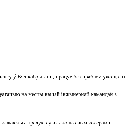
іенту ў Вялікабрытаніі, працуе без праблем ужо цэлы
луатацыю на месцы нашай інжынернай камандай з
акаякасных прадуктаў з аднолькавым колерам і