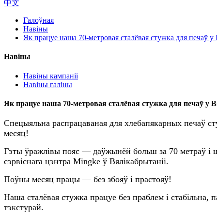
中文
Галоўная
Навіны
Як працуе наша 70-метровая сталёвая стужка для печаў у 
Навіны
Навіны кампаніі
Навіны галіны
Як працуе наша 70-метровая сталёвая стужка для печаў у В
Спецыяльна распрацаваная для хлебапякарных печаў стуж
месяц!
Гэты ўражлівы пояс — даўжынёй больш за 70 метраў і 
сэрвіснага цэнтра Mingke ў Вялікабрытаніі.
Поўны месяц працы — без збояў і прастояў!
Наша сталёвая стужка працуе без праблем і стабільна,
тэкстурай.