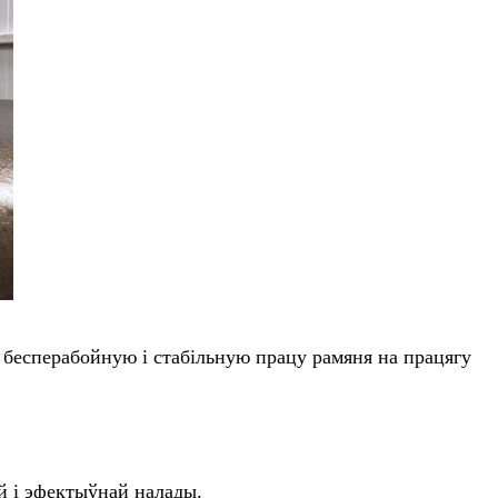
 бесперабойную і стабільную працу рамяня на працягу
й і эфектыўнай налады.