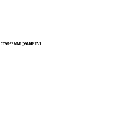
 сталёвымі рамянямі