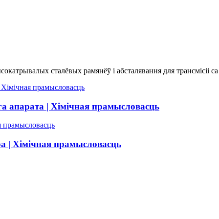
окатрывалых сталёвых рамянёў і абсталявання для трансмісіі са
га апарата | Хімічная прамысловасць
а | Хімічная прамысловасць