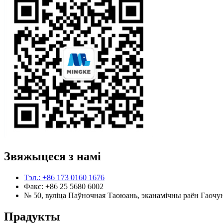
Звяжыцеся з намі
Тэл.: +86 173 0160 1676
Факс: +86 25 5680 6002
№ 50, вуліца Паўночная Таоюань, эканамічны раён Гаочун
Прадукты