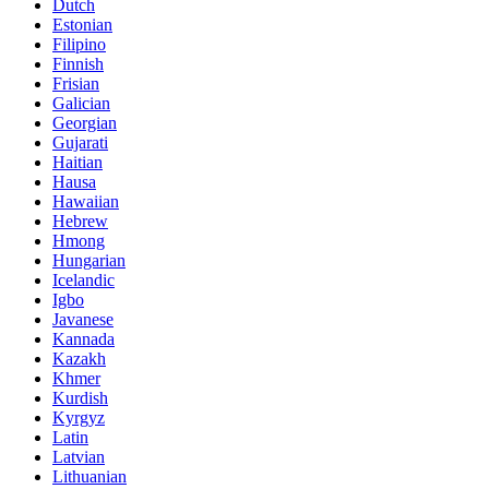
Dutch
Estonian
Filipino
Finnish
Frisian
Galician
Georgian
Gujarati
Haitian
Hausa
Hawaiian
Hebrew
Hmong
Hungarian
Icelandic
Igbo
Javanese
Kannada
Kazakh
Khmer
Kurdish
Kyrgyz
Latin
Latvian
Lithuanian