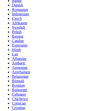
Italian
Danish
Romanian
Indonesian
Czech
Afrikaans
Swedish
Polish
Basque
Catalan
Esperanto
Hindi
Lao
Albanian
Amharic
Armenian
Azerbaijani
Belarusian
Bengali
Bosnian
Bulgarian
Cebuano
Chichewa
Corsican
Croatian