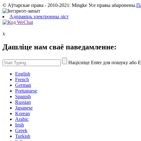
© Аўтарскае права - 2010-2021: Mingke Усе правы абаронены.
П
Адправіць электронны ліст
x
Дашліце нам сваё паведамленне:
Націсніце Enter для пошуку або 
English
French
German
Portuguese
Spanish
Russian
Japanese
Korean
Arabic
Irish
Greek
Turkish