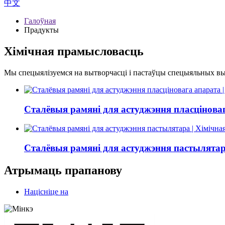
中文
Галоўная
Прадукты
Хімічная прамысловасць
Мы спецыялізуемся на вытворчасці і пастаўцы спецыяльных выс
Сталёвыя рамяні для астуджэння пласцінова
Сталёвыя рамяні для астуджэння пастылятар
Атрымаць прапанову
Націсніце на