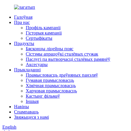
Галоўная
Пра нас
Профіль кампаніі
Гісторыя кампаніі
Сертыфікаты
Прадукты
Бясконцы ліцейны пояс
Сістэмы апрацоўкі сталёвых стужак
Паслугі па вытворчасці сталёвых рамянёў
Аксесуары
Прыкладанні
Прамысловасць драўняных панэляў
Гумавая прамысловасць
Хімічная прамысловасць
Харчовая прамысловасць
Кастынг фільмаў
Іншыя
Навіны
Спампаваць
Звяжыцеся з намі
English