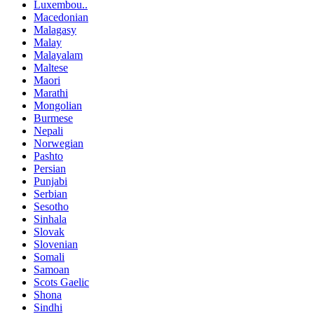
Luxembou..
Macedonian
Malagasy
Malay
Malayalam
Maltese
Maori
Marathi
Mongolian
Burmese
Nepali
Norwegian
Pashto
Persian
Punjabi
Serbian
Sesotho
Sinhala
Slovak
Slovenian
Somali
Samoan
Scots Gaelic
Shona
Sindhi