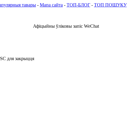
апулярныя тавары
-
Мапа сайта
-
ТОП-БЛОГ
-
ТОП ПОШУКУ
Афіцыйны ўліковы запіс WeChat
ESC для закрыцця