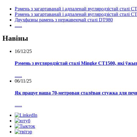
Рэмень з загартаванай і адпаленай вугляродзістай сталі C
Рэмень з загартаванай і адпаленай вугляродзістай сталі C
Двухфазны рамень з нержавеючай сталі DT980
......
Навіны
16/12/25
Рэмень з вугляродзістай сталі Mingke CT1500, які ўжыв
......
06/11/25
Як працуе наша 70-метровая сталёвая стужка для печы
......