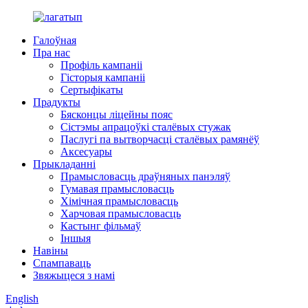
Галоўная
Пра нас
Профіль кампаніі
Гісторыя кампаніі
Сертыфікаты
Прадукты
Бясконцы ліцейны пояс
Сістэмы апрацоўкі сталёвых стужак
Паслугі па вытворчасці сталёвых рамянёў
Аксесуары
Прыкладанні
Прамысловасць драўняных панэляў
Гумавая прамысловасць
Хімічная прамысловасць
Харчовая прамысловасць
Кастынг фільмаў
Іншыя
Навіны
Спампаваць
Звяжыцеся з намі
English