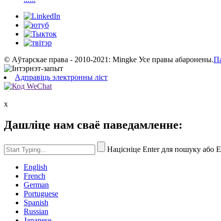
© Аўтарскае права - 2010-2021: Mingke Усе правы абаронены.
П
Адправіць электронны ліст
x
Дашліце нам сваё паведамленне:
Націсніце Enter для пошуку або 
English
French
German
Portuguese
Spanish
Russian
Japanese