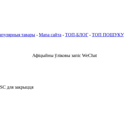
апулярныя тавары
-
Мапа сайта
-
ТОП-БЛОГ
-
ТОП ПОШУКУ
Афіцыйны ўліковы запіс WeChat
ESC для закрыцця