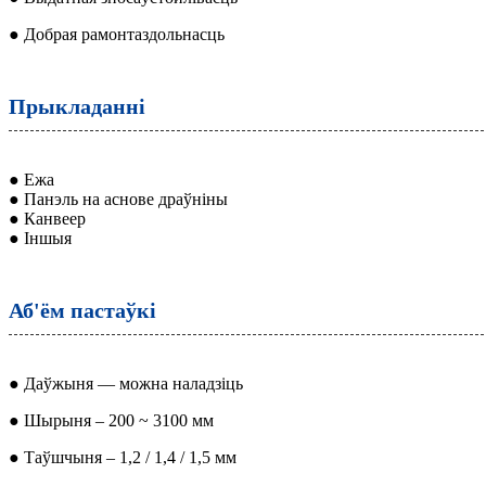
● Добрая рамонтаздольнасць
Прыкладанні
● Ежа
● Панэль на аснове драўніны
● Канвеер
● Іншыя
Аб'ём пастаўкі
● Даўжыня — можна наладзіць
● Шырыня – 200 ~ 3100 мм
● Таўшчыня – 1,2 / 1,4 / 1,5 мм