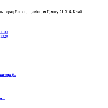
ь, горад Нанкін, правінцыя Цзянсу 211316, Кітай
T1100
T1320
аецца ў...
...