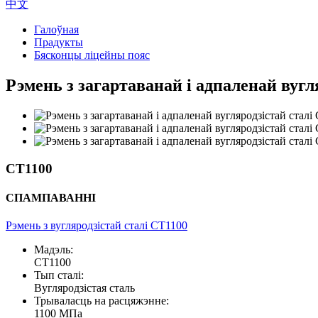
中文
Галоўная
Прадукты
Бясконцы ліцейны пояс
Рэмень з загартаванай і адпаленай вугл
CT1100
СПАМПАВАННІ
Рэмень з вугляродзістай сталі CT1100
Мадэль:
CT1100
Тып сталі:
Вугляродзістая сталь
Трываласць на расцяжэнне:
1100 МПа