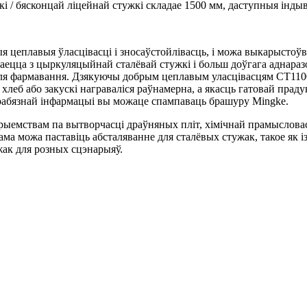
 / бясконцай ліцейнай стужкі складае 1500 мм, даступныя індыв
ыя цеплавыя ўласцівасці і зносаўстойлівасць, і можа выкарыстоўв
ецца з цыркуляцыйнай сталёвай стужкі і больш доўгага аднараз
с для фармавання. Дзякуючы добрым цеплавым уласцівасцям CT11
хлеб або закускі награваліся раўнамерна, а якасць гатовай пра
рабязнай інфармацыі вы можаце спампаваць брашуру Mingke.
рыемствам па вытворчасці драўняных пліт, хімічнай прамысловас
ама можа паставіць абсталяванне для сталёвых стужак, такое як
жак для розных сцэнарыяў.