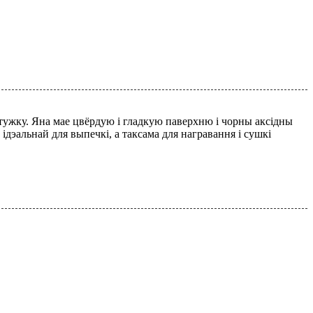
стужку. Яна мае цвёрдую і гладкую паверхню і чорны аксідны
ідэальнай для выпечкі, а таксама для награвання і сушкі