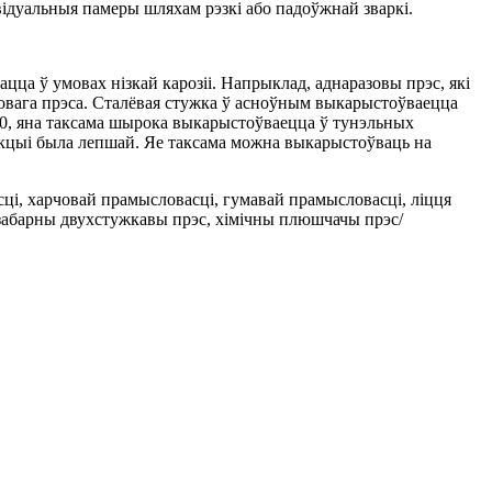
ідуальныя памеры шляхам рэзкі або падоўжнай зваркі.
ацца ў умовах нізкай карозіі. Напрыклад, аднаразовы прэс, які
овага прэса. Сталёвая стужка ў асноўным выкарыстоўваецца
00, яна таксама шырока выкарыстоўваецца ў тунэльных
дукцыі была лепшай. Яе таксама можна выкарыстоўваць на
ці, харчовай прамысловасці, гумавай прамысловасці, ліцця
 ізабарны двухстужкавы прэс, хімічны плюшчачы прэс/