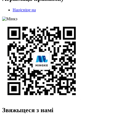
Націсніце на
Звяжыцеся з намі