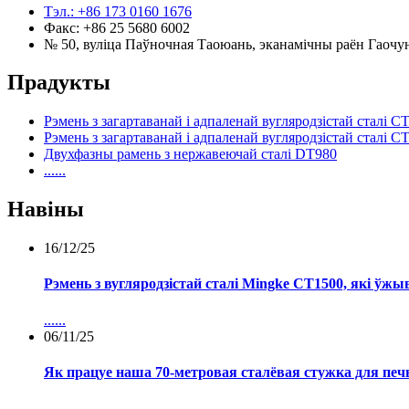
Тэл.: +86 173 0160 1676
Факс: +86 25 5680 6002
№ 50, вуліца Паўночная Таоюань, эканамічны раён Гаочун
Прадукты
Рэмень з загартаванай і адпаленай вугляродзістай сталі C
Рэмень з загартаванай і адпаленай вугляродзістай сталі C
Двухфазны рамень з нержавеючай сталі DT980
......
Навіны
16/12/25
Рэмень з вугляродзістай сталі Mingke CT1500, які ўжыв
......
06/11/25
Як працуе наша 70-метровая сталёвая стужка для печы
......