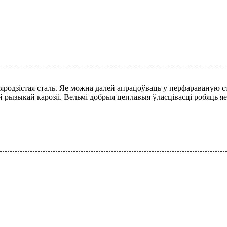
ляродзістая сталь. Яе можна далей апрацоўваць у перфараваную 
 рызыкай карозіі. Вельмі добрыя цеплавыя ўласцівасці робяць яе 