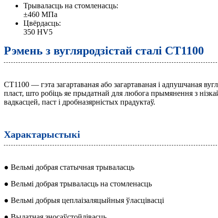
Трываласць на стомленасць:
±460 МПа
Цвёрдасць:
350 HV5
Рэмень з вугляродзістай сталі CT1100
CT1100 — гэта загартаваная або загартаваная і адпушчаная вуг
пласт, што робіць яе прыдатнай для любога прымянення з нізкай
вадкасцей, паст і дробназярністых прадуктаў.
Характарыстыкі
● Вельмі добрая статычная трываласць
● Вельмі добрая трываласць на стомленасць
● Вельмі добрыя цеплаізаляцыйныя ўласцівасці
● Выдатная зносаўстойлівасць