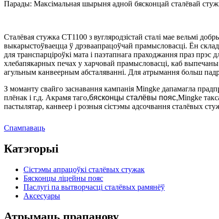
Парады: Максімальная шырыня адной бясконцай сталёвай стужкі
Сталёвая стужка CT1100 з вугляродзістай сталі мае вельмі добр
выкарыстоўваецца ў дрэваапрацоўчай прамысловасці. Ён склада
для транспарціроўкі мата і паэтапнага праходжання праз прэ
хлебапякарных печах у харчовай прамысловасці, каб выпечаны 
агульным канвеерным абсталяванні. Для атрымання больш пад
З моманту свайго заснавання кампанія Mingke дапамагла прадп
плёнак і г.д. Акрамя таго,
бясконцы сталёвы пояс,
Mingke такс
пастылятар, канвеер і розныя сістэмы адсочвання сталёвых сту
Спампаваць
Катэгорыі
Сістэмы апрацоўкі сталёвых стужак
Бясконцы ліцейны пояс
Паслугі па вытворчасці сталёвых рамянёў
Аксесуары
Атрымаць прапанову