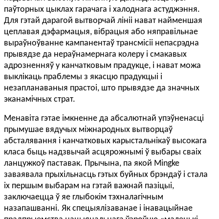
паўторных цыклах гарачага і халоднага астуджэння.
Для гэтай дарагой вытворчай лініі нават найменшая
цеплавая дэфармацыя, вібрацыя або няправільнае
выраўноўванне кампанентаў трансмісіі непасрэдна
прывядзе да нераўнамернага колеру і смакавых
адрозненняў у канчатковым прадукце, і нават можа
выклікаць праблемы з якасцю прадукцыі і
незапланаваныя прастоі, што прывядзе да значных
эканамічных страт.
Менавіта гэтае імкненне да абсалютнай упэўненасці
прымушае вядучых міжнародных вытворцаў
абсталявання і канчатковых карыстальнікаў высокага
класа быць надзвычай асцярожнымі ў выбары сваіх
ланцужкоў паставак. Прычына, па якой Mingke
заваявала прыхільнасць гэтых буйных брэндаў і стала
іх першым выбарам на гэтай важнай пазіцыі,
заключаецца ў яе глыбокім тэхналагічным
назапашванні. Як спецыялізаванае і інавацыйнае