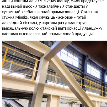
лініяй коштам да 20 мільёнаў юаняў, HAAS прадстаўляе
надзвычай высокія тэхналагічныя стандарты ў
сусветнай хлебапякарнай прамысловасці. Стальная
стужка Mingke, якая служыць «асновай» гэтай
дакладнай сістэмы, у чарговы раз дэманструе
вырашальную ролю кітайскай вытворчасці ў ланцужку
паставак высокакласнай прамысловай прадукцыі.