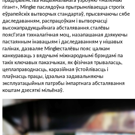
прадпрыемства нацыянальнага ўзроўню «маленькі
гігант», Mingke паслядоўна прытрымліваецца строгіх
еўрапейскіх вытворчых стандартаў, прысвячаючы сябе
даследаванням, распрацоўкам і вытворчасці
высокапрадукцыйнага абсталявання.
сталёвы
пояс
Гэтая тэхналагічная моц, назапашаная дзякуючы
пастаянным інавацыям і даследаванням у нішавых
галінах, дазваляе Mingke
сталёвы пояс
цалкам
канкураваць з вядучымі міжнароднымі брэндамі па
такіх ключавых паказчыках, як фізічная трываласць,
цеплаправоднасць, каразійная ўстойлівасць і
плаўнасць працы, ідэальна задавальняючы
эксплуатацыйныя патрэбы імпартнага абсталявання
коштам дзесяткі мільёнаў
.