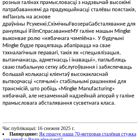
розных галінах прамысловасці з надзвычай высокімі
патрабаваннямі да прадукцыйнасці
сталёвы пояс
такія,
як
Панэль на аснове
драўніны
P
сукенкі,
C
хімічны
F
возера
G
абсталяванне для
рануляцыі і
F
ilm
C
прасаванне
M
У галіне машын Mingke
выконвае ролю «нябачнага чэмпіёна». У будучыні
Mingke будзе працягваць абапірацца на свае
тэхналагічныя перавагі, такія як «спецыялізацыя,
вытанчанасць, адметнасць і інавацыі», паглыбляць
сваю глабальную сетку абслугоўвання і забяспечваць
большай колькасці кліентаў высокакласнай
вытворчасці «спячымі» стабільнымі рашэннямі для
трансмісій, што робіць «Mingke Manufacturing»
нябачнай, але незаменнай надзейнай апорай у галіне
прамысловага абсталявання сусветнага класа.
Час публікацыі: 16 снежня 2025 г.
Папярэдняе:
Як працуе наша 70-метровая сталёвая стужка
для печаў у Вялікабрытаніі?