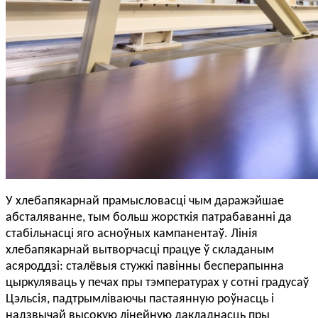
У хлебапякарнай прамысловасці чым даражэйшае
абсталяванне, тым больш жорсткія патрабаванні да
стабільнасці яго асноўных кампанентаў. Лінія
хлебапякарнай вытворчасці працуе ў складаным
асяроддзі: сталёвыя стужкі павінны бесперапынна
цыркуляваць у печах пры тэмпературах у сотні градусаў
Цэльсія, падтрымліваючы пастаянную роўнасць і
надзвычай высокую лінейную дакладнасць пры