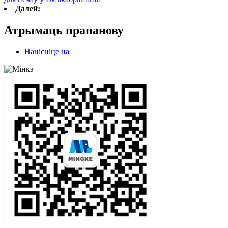
Далей:
Атрымаць прапанову
Націсніце на