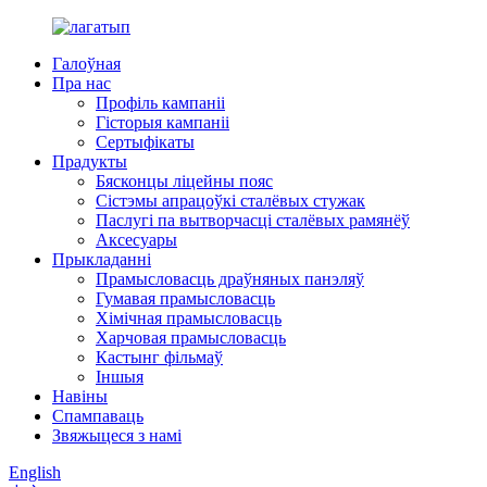
Галоўная
Пра нас
Профіль кампаніі
Гісторыя кампаніі
Сертыфікаты
Прадукты
Бясконцы ліцейны пояс
Сістэмы апрацоўкі сталёвых стужак
Паслугі па вытворчасці сталёвых рамянёў
Аксесуары
Прыкладанні
Прамысловасць драўняных панэляў
Гумавая прамысловасць
Хімічная прамысловасць
Харчовая прамысловасць
Кастынг фільмаў
Іншыя
Навіны
Спампаваць
Звяжыцеся з намі
English