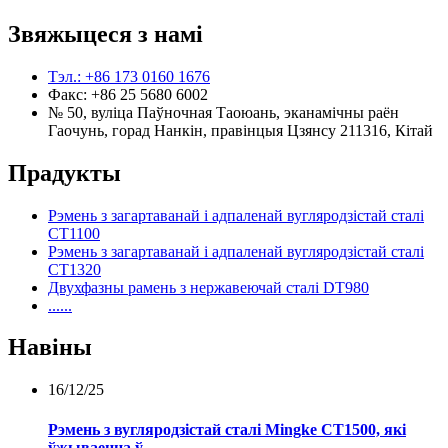
Звяжыцеся з намі
Тэл.: +86 173 0160 1676
Факс: +86 25 5680 6002
№ 50, вуліца Паўночная Таоюань, эканамічны раён
Гаочунь, горад Нанкін, правінцыя Цзянсу 211316, Кітай
Прадукты
Рэмень з загартаванай і адпаленай вугляродзістай сталі
CT1100
Рэмень з загартаванай і адпаленай вугляродзістай сталі
CT1320
Двухфазны рамень з нержавеючай сталі DT980
......
Навіны
16/12/25
Рэмень з вугляродзістай сталі Mingke CT1500, які
ўжываецца ў...