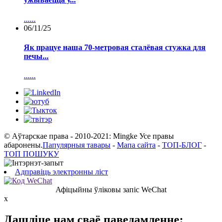
......
06/11/25
Як працуе наша 70-метровая сталёвая стужка для
печы...
......
© Аўтарскае права - 2010-2021: Mingke Усе правы
абаронены.
Папулярныя тавары
-
Мапа сайта
-
ТОП-БЛОГ
-
ТОП ПОШУКУ
Адправіць электронны ліст
Афіцыйны ўліковы запіс WeChat
x
Дашліце нам сваё паведамленне: