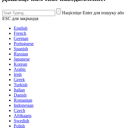
Націсніце Enter для пошуку або
ESC для закрыцця
English
French
German
Portuguese
Spanish
Russian
Japanese
Korean
Arabic
Irish
Greek
Turkish
Italian
Danish
Romanian
Indonesian
Czech
Afrikaans
Swedish
Polish