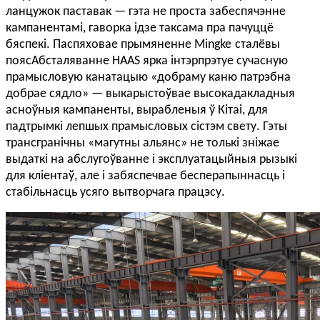
ланцужок паставак — гэта не проста забеспячэнне
кампанентамі
,
гаворка ідзе таксама пра пачуццё
бяспекі. Паспяховае прымяненне Mingke
сталёвы
пояс
Абсталяванне HAAS ярка інтэрпрэтуе сучасную
прамысловую канатацыю «добраму каню патрэбна
добрае сядло» — выкарыстоўвае высокадакладныя
асноўныя кампаненты, вырабленыя ў Кітаі, для
падтрымкі лепшых прамысловых сістэм свету. Гэты
трансгранічны «магутны альянс» не толькі зніжае
выдаткі на абслугоўванне і эксплуатацыйныя рызыкі
для кліентаў, але і забяспечвае бесперапыннасць і
стабільнасць усяго вытворчага працэсу.