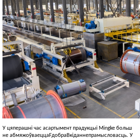
У цяперашні час асартымент прадукцыі Mingke больш
не абмяжоўваецца
F
добра
B
кіданне
прамысловасць
.
У