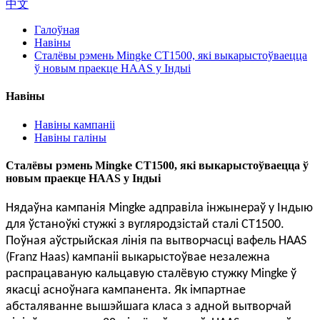
中文
Галоўная
Навіны
Сталёвы рэмень Mingke CT1500, які выкарыстоўваецца
ў новым праекце HAAS у Індыі
Навіны
Навіны кампаніі
Навіны галіны
Сталёвы рэмень Mingke CT1500, які выкарыстоўваецца ў
новым праекце HAAS у Індыі
Нядаўна кампанія Mingke адправіла інжынераў у Індыю
для ўстаноўкі стужкі з вугляродзістай сталі CT1500.
Поўная аўстрыйская лінія па вытворчасці вафель HAAS
(Franz Haas) кампаніі выкарыстоўвае незалежна
распрацаваную кальцавую сталёвую стужку Mingke ў
якасці асноўнага кампанента. Як імпартнае
абсталяванне вышэйшага класа з адной вытворчай